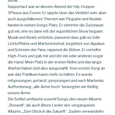
Show.
Supportact war an diesem Abend der Hip-Hopper
3Plusss aus Essen. Er rappte über das Verliebt sein, aber
auch ausgefallenere Themen wie Pinguine und Nudeln
fanden in seinen Songs Platz. Er stimmte die Zuschauer
gut ein, ehe es dann mit der eigentlichen Show begann:
Musik und Beats ertönten, passend dazu gab es tolle
Lichteffekte und Marteria betrat, begleitet von Applaus
und Schreien der Fans, rappend die Bühne. Er verteilte
High-Fives und gab mir und der ein oder anderen sogar
die Hand. Mein Platz in der ersten Reihe und das lange
Warten haben sich also ausgezahlt. Vom ersten Song an
war das Publikum kaum mehr zu halten. Es wurde
mitgesungen, getanzt, gesprungen und nach Marterias
Aufforderung „alle Arme hoch“ bewegten wir fleißig
unsere Arme.
Die Setlist umfasste sowohl Songs des neuen Albums
„Roswell“, als auch ältere Lieder des vergangenen
Albums „Zum Glück in die Zukunft“. Zudem verwandelte