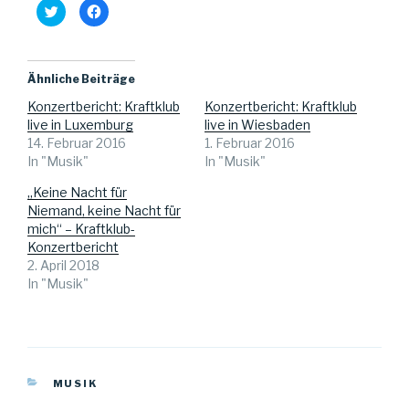
K
K
l
l
i
i
c
c
k
k
,
,
u
u
Ähnliche Beiträge
m
m
ü
a
Konzertbericht: Kraftklub
Konzertbericht: Kraftklub
b
u
e
f
live in Luxemburg
live in Wiesbaden
r
F
T
a
14. Februar 2016
1. Februar 2016
w
c
In "Musik"
In "Musik"
i
e
t
b
t
o
„Keine Nacht für
e
o
r
k
Niemand, keine Nacht für
z
z
u
u
mich“ – Kraftklub-
t
t
Konzertbericht
e
e
i
i
2. April 2018
l
l
e
e
In "Musik"
n
n
(
(
W
W
i
i
r
r
d
d
i
i
n
n
n
n
KATEGORIEN
MUSIK
e
e
u
u