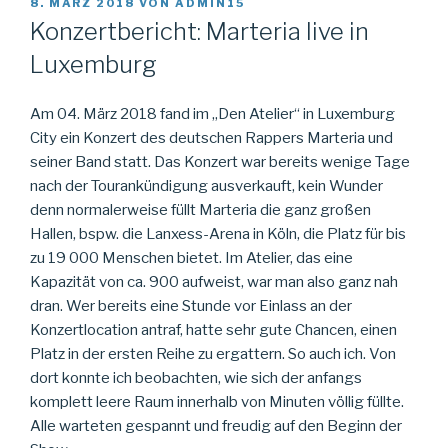
VERÖFFENTLICHT
8. MÄRZ 2018
VON
ADMIN15
AM
Konzertbericht: Marteria live in
Luxemburg
Am 04. März 2018 fand im „Den Atelier“ in Luxemburg
City ein Konzert des deutschen Rappers Marteria und
seiner Band statt.
Das Konzert war bereits wenige Tage
nach der Tourankündigung ausverkauft, kein Wunder
denn normalerweise füllt Marteria die ganz großen
Hallen, bspw. die Lanxess-Arena in Köln, die Platz für bis
zu 19 000 Menschen bietet. Im Atelier, das eine
Kapazität von ca. 900 aufweist, war man also ganz nah
dran. Wer bereits eine Stunde vor Einlass an der
Konzertlocation antraf, hatte sehr gute Chancen, einen
Platz in der ersten Reihe zu ergattern. So auch ich. Von
dort konnte ich beobachten, wie sich der anfangs
komplett leere Raum innerhalb von Minuten völlig füllte.
Alle warteten gespannt und freudig auf den Beginn der