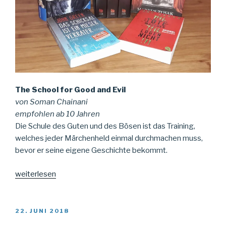
The School for Good and Evil
von Soman Chainani
empfohlen ab 10 Jahren
Die Schule des Guten und des Bösen ist das Training,
welches jeder Märchenheld einmal durchmachen muss,
bevor er seine eigene Geschichte bekommt.
„Bücherempfehlungen
weiterlesen
für
die
Sommerferien“
VERÖFFENTLICHT
22. JUNI 2018
AM
Aller Abschied tut weh, ist aber der Beginn