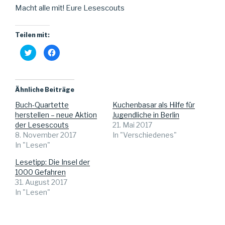
Macht alle mit! Eure Lesescouts
Teilen mit:
K
K
l
l
i
i
c
c
k
k
,
,
u
u
Ähnliche Beiträge
m
m
ü
a
Buch-Quartette
Kuchenbasar als Hilfe für
b
u
e
f
herstellen – neue Aktion
Jugendliche in Berlin
r
F
T
a
der Lesescouts
21. Mai 2017
w
c
8. November 2017
In "Verschiedenes"
i
e
t
b
In "Lesen"
t
o
e
o
r
k
Lesetipp: Die Insel der
z
z
u
u
1000 Gefahren
t
t
31. August 2017
e
e
i
i
In "Lesen"
l
l
e
e
n
n
(
(
W
W