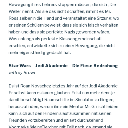
Bewegung ihres Lehrers stoppen müssen, die sich „Die
Welle“ nennt. Als sie das nicht schaffen, nimmt es Mr.
Ross selber in die Hand und veranstaltet eine Sitzung, wo
er seinen Schülern beweist, dass sie sich falsch verhalten
haben und dass sie perfekte Nazis geworden wären.
Was anfangs als perfekte Klassengemeinschaft
erschien, entwickelte sich zu einer Bewegung, die nicht
mehr eigenständig gedacht hat.
Star Wars – Jedi Akademie – Die Fiese Bedrohung
Jeffrey Brown
Es ist Roan Novachez letztes Jahr auf der Jedi Akademie.
Er selbst kann es kaum glauben. Er ist nun mehr denn je
damit beschäftigt Raumschiffe im Simulator zu fliegen,
herauszufinden, warum ihn sein Mentor Mr. G. nicht leiden
kann, sich auf den Hindernislauf zusammen mit seinen
Freunden vorzubereiten und er jagt durchgehend
Voorparks (kleineTierchen mit Fell) nach, da jemand sie