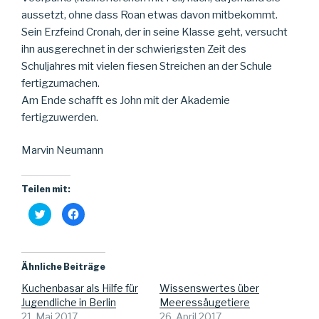
aussetzt, ohne dass Roan etwas davon mitbekommt.
Sein Erzfeind Cronah, der in seine Klasse geht, versucht
ihn ausgerechnet in der schwierigsten Zeit des
Schuljahres mit vielen fiesen Streichen an der Schule
fertigzumachen.
Am Ende schafft es John mit der Akademie
fertigzuwerden.
Marvin Neumann
Teilen mit:
K
K
l
l
i
i
c
c
k
k
,
,
u
u
Ähnliche Beiträge
m
m
ü
a
Kuchenbasar als Hilfe für
Wissenswertes über
b
u
e
f
Jugendliche in Berlin
Meeressäugetiere
r
F
T
a
21. Mai 2017
26. April 2017