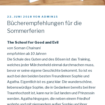
VERÖFFENTLICHT
22. JUNI 2018
VON
ADMIN15
AM
Bücherempfehlungen für die
Sommerferien
The School for Good and Evil
von Soman Chainani
empfohlen ab 10 Jahren
Die Schule des Guten und des Bösen ist das Training,
welches jeder Märchenheld einmal durchmachen muss,
bevor er seine eigene Geschichte bekommt.
So ist es
auch bei den beiden besten Freundinnen Sophie und
Agatha. Eigentlich ist es ganz klar: Die wunderschöne,
liebenswürdige Sophie, die in Gedanken bereits bei ihrer
Traumhochzeit ist, kann nur in Gut landen und Prinzessin
werden. Agatha hingegen, die neben einem Friedhof
wohnte und mit niemandem außer Sophie und ihrer