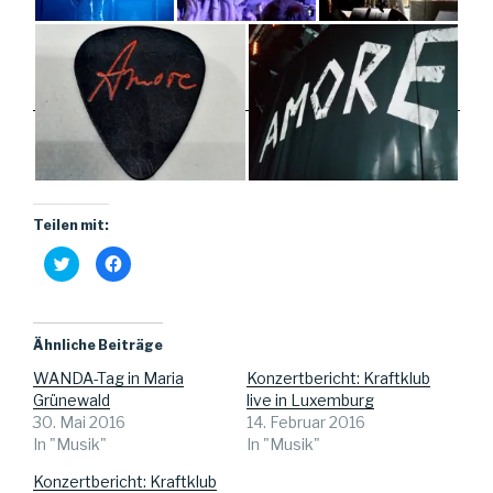
Teilen mit:
K
K
l
l
i
i
c
c
k
k
,
,
u
u
Ähnliche Beiträge
m
m
ü
a
WANDA-Tag in Maria
Konzertbericht: Kraftklub
b
u
e
f
Grünewald
live in Luxemburg
r
F
T
a
30. Mai 2016
14. Februar 2016
w
c
In "Musik"
In "Musik"
i
e
t
b
t
o
Konzertbericht: Kraftklub
e
o