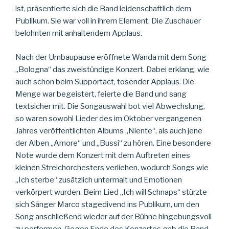
ist, präsentierte sich die Band leidenschaftlich dem
Publikum. Sie war voll in ihrem Element. Die Zuschauer
belohnten mit anhaltendem Applaus.
Nach der Umbaupause eröffnete Wanda mit dem Song
„Bologna“ das zweistündige Konzert. Dabei erklang, wie
auch schon beim Supportact, tosender Applaus. Die
Menge war begeistert, feierte die Band und sang
textsicher mit. Die Songauswahl bot viel Abwechslung,
so waren sowohl Lieder des im Oktober vergangenen
Jahres veröffentlichten Albums „Niente“, als auch jene
der Alben „Amore“ und „Bussi“ zu hören. Eine besondere
Note wurde dem Konzert mit dem Auftreten eines
kleinen Streichorchesters verliehen, wodurch Songs wie
„Ich sterbe“ zusätzlich untermalt und Emotionen
verkörpert wurden. Beim Lied „Ich will Schnaps“ stürzte
sich Sänger Marco stagedivend ins Publikum, um den
Song anschließend wieder auf der Bühne hingebungsvoll
zu performen. Gegen Ende des Konzertes gab die Band