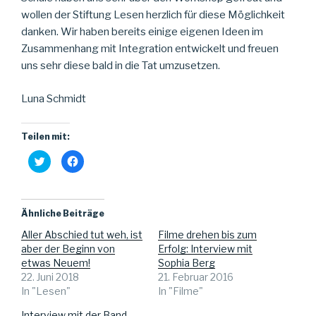
wollen der Stiftung Lesen herzlich für diese Möglichkeit
danken. Wir haben bereits einige eigenen Ideen im
Zusammenhang mit Integration entwickelt und freuen
uns sehr diese bald in die Tat umzusetzen.
Luna Schmidt
Teilen mit:
K
K
l
l
i
i
c
c
k
k
,
,
u
u
Ähnliche Beiträge
m
m
ü
a
Aller Abschied tut weh, ist
Filme drehen bis zum
b
u
e
f
aber der Beginn von
Erfolg: Interview mit
r
F
T
a
etwas Neuem!
Sophia Berg
w
c
22. Juni 2018
21. Februar 2016
i
e
t
b
In "Lesen"
In "Filme"
t
o
e
o
r
k
Interview mit der Band