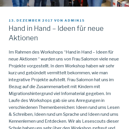
VERÖFFENTLICHT
13. DEZEMBER 2017
VON
ADMIN15
AM
Hand in Hand – Ideen für neue
Aktionen
Im Rahmen des Workshops “Hand in Hand – Ideen für
neue Aktionen “ wurden uns von Frau Salomon viele neue
Projekte vorgestellt.
In dem Workshop haben wir sehr
kurz und gebündelt vermittelt bekommen, wie man
integrative Projekte aufstellt. Frau Salomon hat uns im
Bezug auf die Zusammenarbeit mit Kindern mit
Migrationshintergrund viel Infomaterial gegeben. Im
Laufe des Workshops gab sie uns Anregungen in
verschiedenen Themenbereichen: Ideen rund ums Lesen
& Schreiben, Ideen rund um Sprache und Ideen rund ums
Kennenlernen und Entdecken. Wir als Lesescouts dieser
Schule haben uns sehr über den Workshop gefreut und