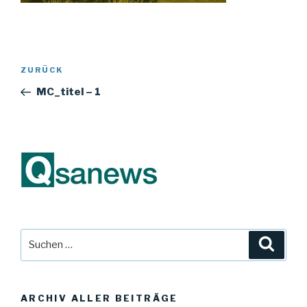
Beitragsnavigation
Vorheriger
ZURÜCK
Beitrag
MC_titel – 1
Suche
Suche
nach:
ARCHIV ALLER BEITRÄGE