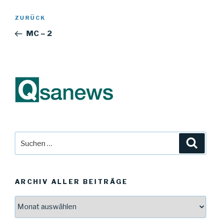
Beitragsnavigation
Vorheriger
ZURÜCK
Beitrag
MC – 2
Suche
Suche
nach:
ARCHIV ALLER BEITRÄGE
Archiv
aller