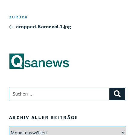
Beitragsnavigation
Vorheriger
ZURÜCK
Beitrag
cropped-Karneval-1.jpg
Suche
Suche
nach:
ARCHIV ALLER BEITRÄGE
Archiv